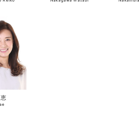
o Reiko
Nakagawa Wasabi
Nakamura
紗恵
ae