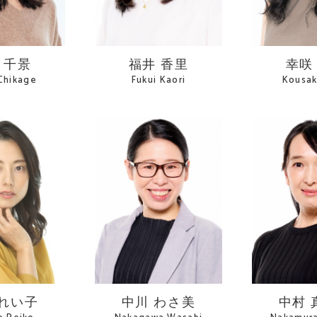
 千景
福井 香里
幸咲
Chikage
Fukui Kaori
Kousak
 れい子
中川 わさ美
中村 