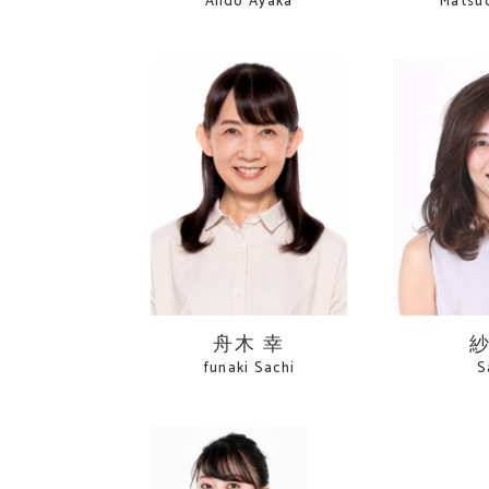
Ando Ayaka
Matsu
舟木 幸
funaki Sachi
S