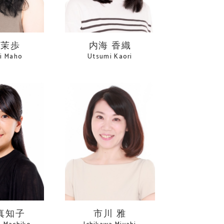
 茉歩
内海 香織
i Maho
Utsumi Kaori
真知子
市川 雅