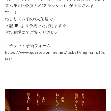
ズム第11回公演「／(スラッシュ)」が上演されま
す！！
ねじリズム初の2人芝居です！
下記URLより予約いただけます☆
ぜひ劇場にてご覧ください♪
～チケット予約フォーム～
https://www.quartet-online.net/ticket/nejirism489s
lash